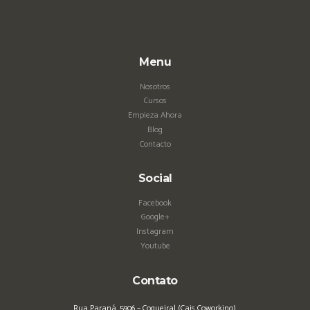
Menu
Nosotros
Cursos
Empieza Ahora
Blog
Contacto
Social
Facebook
Google+
Instagram
Youtube
Contato
Rua Paraná, 5906 – Coqueiral (Cais Coworking),