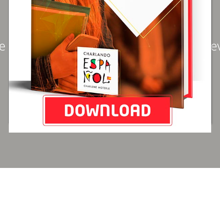
Preview
e
MailChimp for WordPress: Form Pre